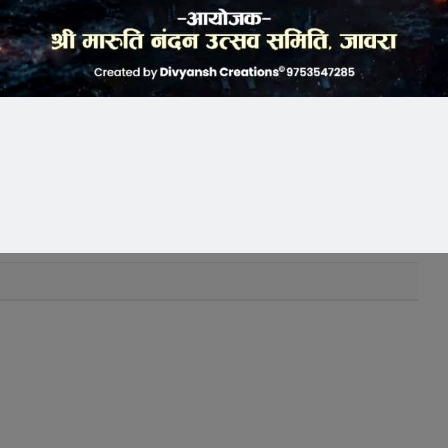
k
Twitter
Pinterest
LinkedIn
Tumblr
Telegram
Email