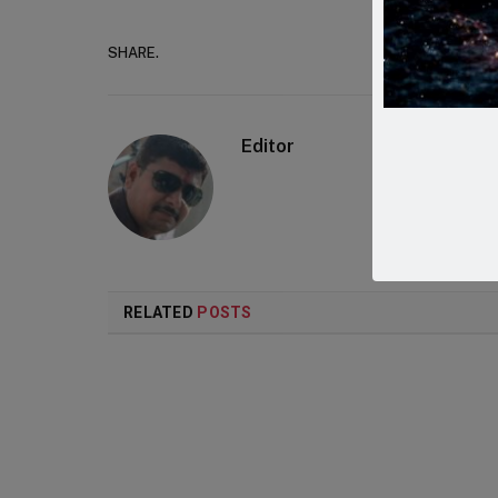
SHARE.
Faceboo
Editor
RELATED
POSTS