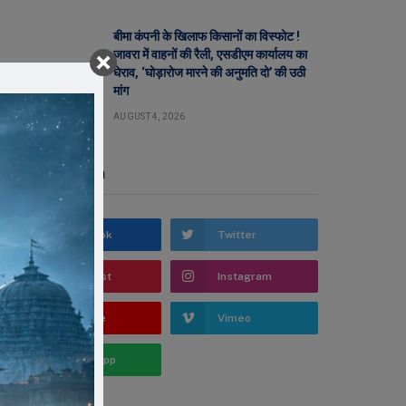
बीमा कंपनी के खिलाफ किसानों का विस्फोट !
जावरा में वाहनों की रैली, एसडीएम कार्यालय का
घेराव, ‘घोड़ारोज मारने की अनुमति दो’ की उठी
मांग
AUGUST 4, 2026
Stay In Touch
Facebook
Twitter
Pinterest
Instagram
YouTube
Vimeo
WhatsApp