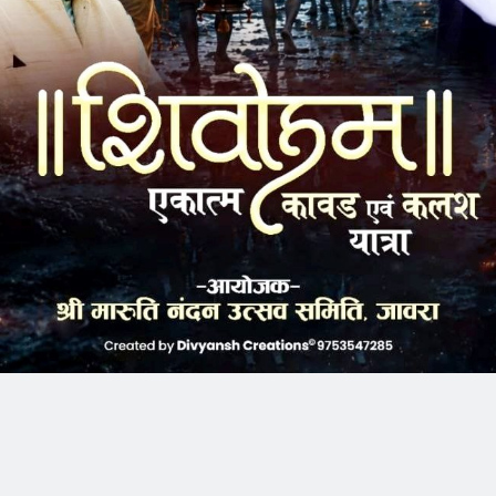
k
Twitter
Pinterest
LinkedIn
Tumblr
Telegram
Email