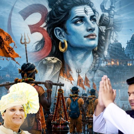
ी महत्व है पर्युषण महापर्व के अंतर्गत जैन समाज के तपस्वियों में
ि तप कर अभिभाषक संघ जावरा का गौरव एवं सम्मान बढ़ाया । इसी
रा कोर्ट प्रांगण स्थित कार्यालय पर लायंस क्लब जावरा के सचिव एवं
 पहनाकर से उपस्थित अभिभाषक करने सम्मान कर जैन समाज के समस्त
रिष्ठ अधिवक्ता प्रकाश मेहरा, विनय सिह श्रीमाल, राजेश खारीवाल,
्मेद पगारिया कमरुद्दीन बोहरा समरथ साहु, शफाअत रसूल,सजी वर्गीस,
भट्ट ,राजेश परमार ,अंकित जैन, जीवन प्रजापत, अब्दुल हकीम खान, राशिद
सूरी , विनोद साहू, दीपाली कुमावत, आशीष चोपड़ा, नरेंद्र सिंह चौहान,
ोद आदि अधिवक्ता उपस्थित रहे।