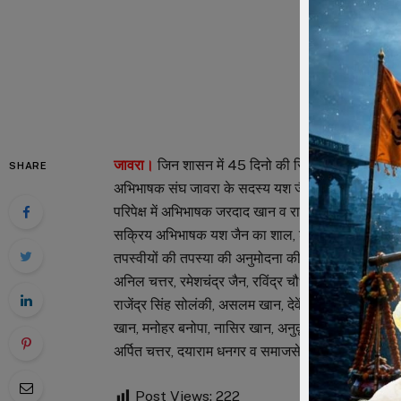
जावरा।
जिन शासन में 45 दिनो की सिद्धि तप आराधना का काफ
SHARE
अभिभाषक संघ जावरा के सदस्य यश जैन एडवोकेट ने सिद्ध
परिपेक्ष में अभिभाषक जरदाद खान व राहुल पहाडिय़ा के जाव
सक्रिय अभिभाषक यश जैन का शाल, श्रीफल व पुष्पमाला
तपस्वीयों की तपस्या की अनुमोदना की गई। इस अवसर पर व
अनिल चत्तर, रमेशचंद्र जैन, रविंद्र चौधरी, एसपी सोनी उम
राजेंद्र सिंह सोलंकी, असलम खान, देवेंद्र चौहान, हेमंत 
खान, मनोहर बनोपा, नासिर खान, अनुकूल क्षोत्रिय, वाहिद मं
अर्पित चत्तर, दयाराम धनगर व समाजसेवी बसंतीलाल चपड़
Post Views:
222