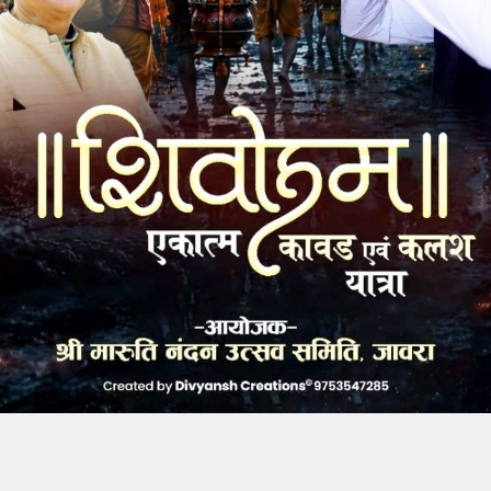
k
Twitter
Pinterest
LinkedIn
Tumblr
Telegram
Email