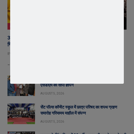
क्राइम न्यूज़
36 घंटे में अंधे कत्ल का खुलासा : सिंदुरकिया हत्याकांड का आरोपी
गिरफ्तार, चाकू बरामद
BY
EDITOR
AUGUST 6, 2026
– छह माह पुराने छेड़छाड़ प्रकरण की रंजिश में हुई थी शहनवाज उर्फ साहिल की…
65 हजार रुपए भाड़ा न देने का आरोप, ट्रक चालक ने
एसडीएम को सौंपा ज्ञापन
AUGUST 5, 2026
सेंट पॉल्स कॉन्वेंट स्कूल में छात्र परिषद का शपथ ग्रहण
समारोह गरिमामय माहौल में संपन्न
AUGUST 5, 2026