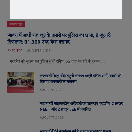
क्राइम न्यूज़
जावरा में आधी रात जुए के अड्डे पर पुलिस का छापा, 9 जुआरी
गिरफ्तार; 31,300 रुपए कैश बरामद
BY
EDITOR
AUGUST 8, 2026
– मुखबिर की सूचना पर पुलिस ने दी दबिश, 52 ताश के पत्ते भी बरामद;…
सरस्वती शिशु मंदिर पहुंचे संगठन मंत्री योगेश शर्मा, बच्चों को
दिलाया संस्कारों का संकल्प
AUGUST 8, 2026
जावरा की माइलस्टोन अकैडमी का शानदार प्रदर्शन, 2 छात्र
NEET और 2 छात्र JEE में चयनित
AUGUST 7, 2026
जावरा SDM कार्यालय पहुंचे रतलाम कलेक्टर अजय