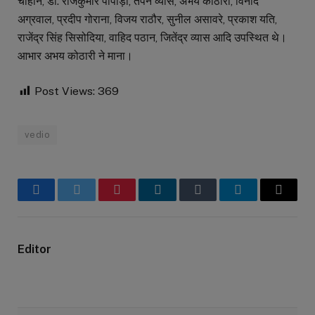
चौहान, डॉ. राजकुमार पीपाड़ा, तपन व्यास, अभय कोठारी, विनोद
अग्रवाल, प्रदीप गोराना, विजय राठौर, सुनील असावरे, प्रकाश यति,
राजेंद्र सिंह सिसोदिया, वाहिद पठान, जितेंद्र व्यास आदि उपस्थित थे।
आभार अभय कोठारी ने माना।
Post Views:
369
vedio
Facebook
Twitter
Pinterest
LinkedIn
Tumblr
Telegram
Email
Editor