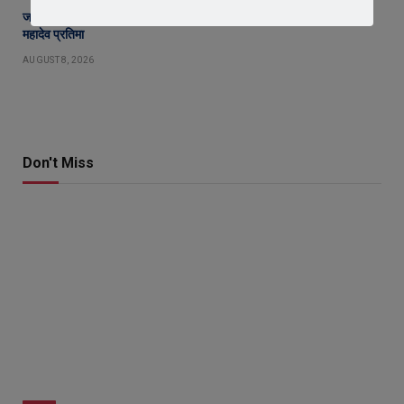
जावरा में बनेगा आस्था का नया केंद्र! आनंदी हनुमान मुक्तिधाम में स्थापित होगी भव्य
महादेव प्रतिमा
AUGUST 8, 2026
Don't Miss