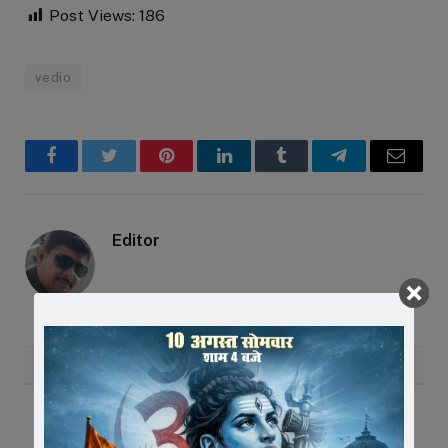
Post Views:
186
vedio
Facebook
Twitter
Pinterest
LinkedIn
Tumblr
Telegram
Email
Editor
RELATED
POSTS