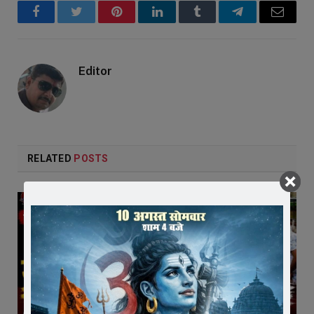
Facebook
Twitter
Pinterest
LinkedIn
Tumblr
Telegram
Email
Editor
RELATED
POSTS