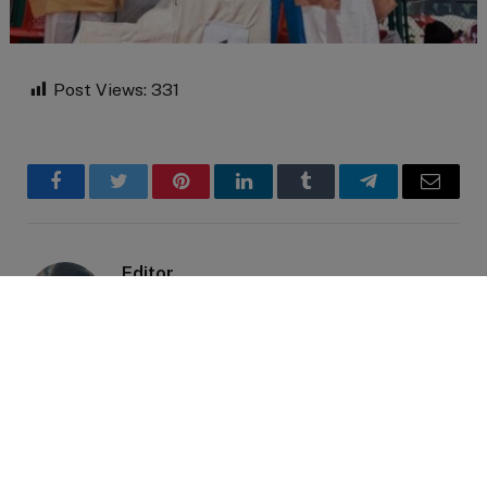
Post Views:
331
Facebook
Twitter
Pinterest
LinkedIn
Tumblr
Telegram
Email
Editor
RELATED
POSTS