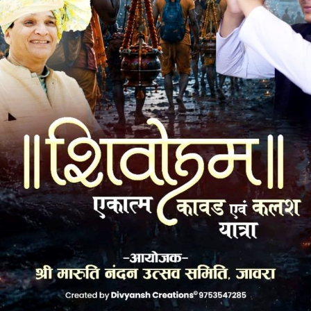
 के साथ व्यक्त किया,उनका भी बहुत बहुत आभार, नर्मदापुरम के सभी
 का विशेष ख्याल रखा और उनकी अथक मेहनत से ये कार्यक्रम सफलता
में प्रस्तुत मिशन जोड़ो 10 लाख समाजजन की पूरी जानकारी दी गई। हम
सके। इस अवसर पर जावरा माली समाज के वरिष्ठ मोहन पटेल का
k
Twitter
Pinterest
LinkedIn
Tumblr
Telegram
Email