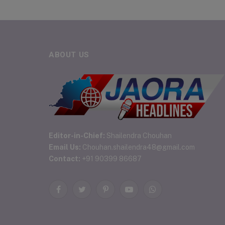
ABOUT US
Editor-in-Chief:
Shailendra Chouhan
Email Us:
Chouhan.shailendra48@gmail.com
Contact:
+91 90399 86687
Facebook
Twitter
Pinterest
YouTube
WhatsApp