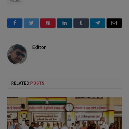
vedio
Facebook
Twitter
Pinterest
LinkedIn
Tumblr
Telegram
Email
Editor
RELATED
POSTS