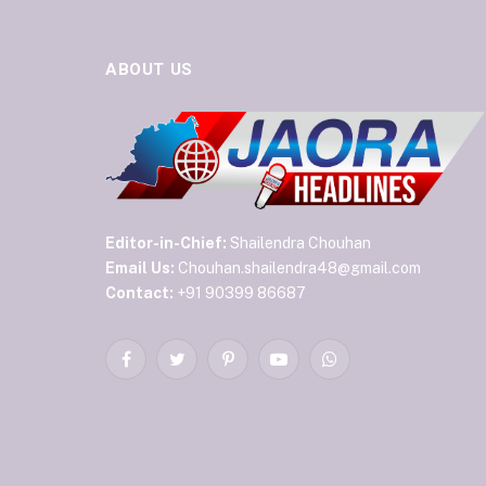
ABOUT US
Editor-in-Chief:
Shailendra Chouhan
Email Us:
Chouhan.shailendra48@gmail.com
Contact:
+91 90399 86687
Facebook
Twitter
Pinterest
YouTube
WhatsApp