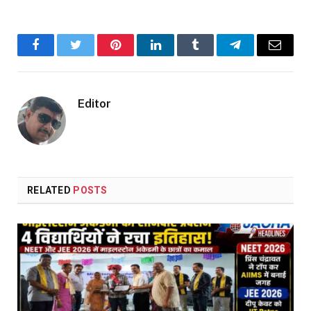
Facebook
Twitter
Pinterest
LinkedIn
Tumblr
Telegram
Email
Editor
RELATED
POSTS