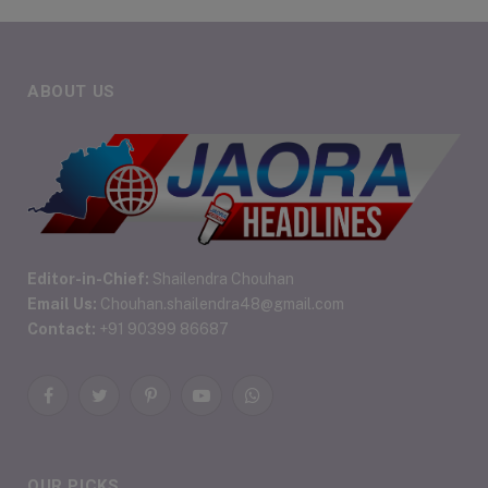
ABOUT US
Editor-in-Chief:
Shailendra Chouhan
Email Us:
Chouhan.shailendra48@gmail.com
Contact:
+91 90399 86687
Facebook
Twitter
Pinterest
YouTube
WhatsApp
OUR PICKS