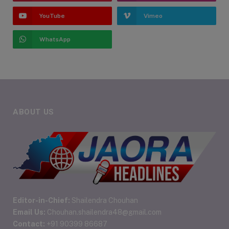
YouTube
Vimeo
WhatsApp
ABOUT US
Editor-in-Chief:
Shailendra Chouhan
Email Us:
Chouhan.shailendra48@gmail.com
Contact:
+91 90399 86687