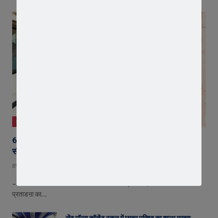
जावरा
65 हजार रुपए भाड़ा न देने का आरोप, ट्रक चालक ने एसडीएम को
सौंपा ज्ञापन
BY
EDITOR
AUGUST 5, 2026
– रतलाम की पन्नालाल शैतानमल फर्म पर बकाया भाड़ा रोकने, धमकाने और मानसिक
प्रताडऩा का…