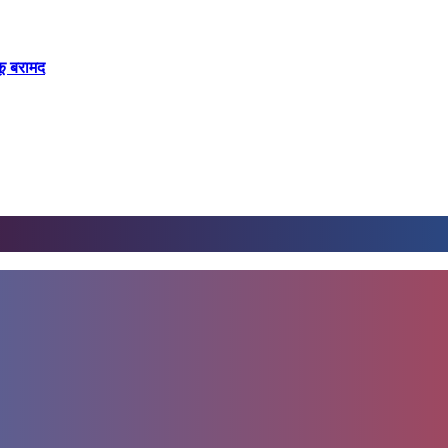
कू बरामद