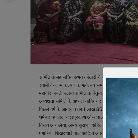
समिति के महासचिव अभय कोठारी ने बताया कि 18 अप्रैल
स्वामी के जन्म कल्याणक महोत्सव समग्र जैन श्री संघ, सभी 
महावीर जयंती उत्सव समिति के नेतृत्व में धूमधाम से मना
अध्यक्षता समिति के अध्यक्ष नागिनचंद सकलेचा ने करते हुए
पिछले वर्ष के आयोजन का 1 लाख 85 हजार के आय-व्यय का ब्
धर्मचंद चपडोद, चंद्रप्रकाश ओस्तवाल, संरक्षक मदनलाल ध
विजय आचलिया, अभय सुराणा, अनिल पावेचा, ललित भंडारी, च
पगारिया, शिखर धारीवाल आदि ने अपने विचार व्यक्त किय