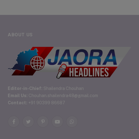
ABOUT US
Editor-in-Chief:
Shailendra Chouhan
Email Us:
Chouhan.shailendra48@gmail.com
Contact:
+91 90399 86687
Facebook
Twitter
Pinterest
YouTube
WhatsApp