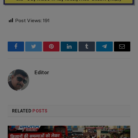
Post Views:
191
Facebook
Twitter
Pinterest
LinkedIn
Tumblr
Telegram
Email
Editor
RELATED
POSTS