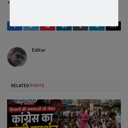
Post Views:
175
Facebook
Twitter
Pinterest
LinkedIn
Tumblr
Telegram
Email
Editor
RELATED
POSTS