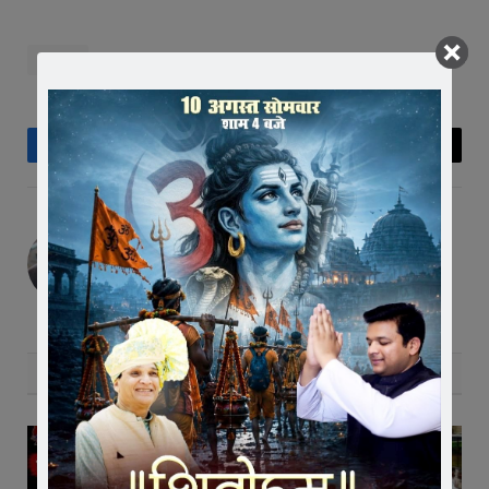
vedio
Facebook
Twitter
Pinterest
LinkedIn
Tumblr
Telegram
Email
Editor
RELATED
POSTS