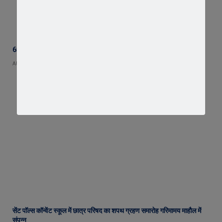
65 हजार रुपए भाड़ा न देने का आरोप, ट्रक चालक ने एसडीएम को सौंपा ज्ञापन
AUGUST 5, 2026
सेंट पॉल्स कॉन्वेंट स्कूल में छात्र परिषद का शपथ ग्रहण समारोह गरिमामय माहौल में
संपन्न