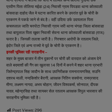
थाना प्रभारी ने बताया कि चोरी में शामिल अन्य आरोपी गुडिया उर्फ
प्रवीण पिता तोलिया मईडा (24) निवासी ग्राम पिपडवा थाना कोतवाली
बांसवाडा दाहोद जैल मे घटना कारित करने के उपरांत पूर्व के चोरी के
प्रकरण मे पकडे जाने से बंद है। वहीं उदिया उर्फ उदयलाल पिता
कचरुलाल जाति चरपोटा निवासी ग्राम जरी थाना भंगडा जिला बांसवाडा
तथा बापुलाल पिता खुबर निवासी सेवना थाना कोतवाली बांसवाडा (राज.)
फरार है। जिनकी तलाश जारी है। गिरफ्तार आरोपी के रतलाम जिले,
इंदोर जिले एवं अन्य राज्यो मे पूर्व के चोरी के प्रकरण है।
इनकी भूमिका रही सराहनीय –
शहर के मुख्य बाजार में तीन दुकानों पर चोरी की वारदात को अंजाम देने
वाले बदमाशों की गैंग का खुलासा 14 दिनों में करने में शहर थाना प्रभारी
जितेन्द्रपाल सिह जादौन के साथ उपनिरीक्षक रामनारायणसिह, सउनि
दशरथ माली, नन्दकिशोर बैरागी, आरक्षक नितिन सक्सेना, रामप्रसाद
मीणा, लक्ष्मण नागदा, अभय चोहान, जीवन विश्वकर्मा, सोनपाल, दीपक
यादव, महेन्द्रसिह तथा सायबर सेल रतलाम आरक्षक विपुल भावसार की
सराहनीय भुमिका रही है।
Post Views:
296