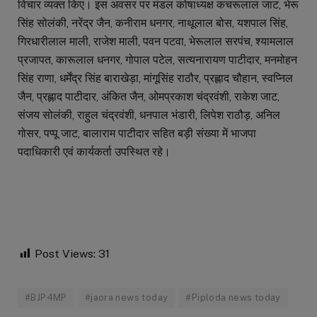
विचार व्यक्त किए। इस अवसर पर मंडल कोषाध्यक्ष कचरूलाल जाट, भेरू
सिंह सोलंकी, नरेंद्र जैन, कनीराम धनगर, नाथूलाल बोस, यशपाल सिंह,
गिरधारीलाल माली, राजेश माली, पवन पटवा, भेरूलाल सरपंच, श्यामलाल
प्रजापत, कारूलाल धनगर, गोपाल पटेल, सत्यनारायण पाटीदार, मनमोहन
सिंह राणा, धर्मेंद्र सिंह बाराखेड़ा, मांगूसिंह राठौर, प्रह्लाद चौहान, स्वप्निल
जैन, प्रह्लाद पाटीदार, अंकित जैन, ओमप्रकाश चंद्रवंशी, राकेश जाट,
संजय सोलंकी, राहुल चंद्रवंशी, धनपाल भंडारी, लिपेश राठौड़, अनिल
गोसर, पप्पू जाट, बालाराम पाटीदार सहित बड़ी संख्या में भाजपा
पदाधिकारी एवं कार्यकर्ता उपस्थित रहे।
Post Views:
31
#BJP4MP
#jaora news today
#Piploda news today