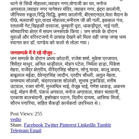
थाने से सिंधी मोहल्ला,जवाहर नगर,मोगाजी का घर, मनोज
अग्रवाल,जवाहर नगर नागेश्वर मंदिर, जवाहर नगर, इंद्रा कालोनी,
जीनियस स्कूल,रिद्धि सिद्धि, कृष्णा कालोनी, बीएसएनएल,मेला मैदान के
पीछे, मलवासी पूरा,यादव मोहल्ला,मनीराम जी की गली, इकबाल गंज,
रतलामी गेट,खिड़की दरवाजा, कुम्हारी पूरा, धाकड़ीपूरा, नाई गली,
सोमवारिया क्षेत्र में सघन जनसंपर्क किया। जन संपर्क के दोरान
युवाओं और वरिस्टजनो में उत्साह देखने को मिला वही जगह जगह भव्य
स्वागत कर डॉ. पाण्डेय को फलो से तोला गया।
जनसम्पर्क में ये रहे मौजुद –
जन सम्पर्क के दोरान अभय कोठारी, राजेश शर्मा, मुकेश प्रजापत,
शिवेंद्र माथुर, अनिल धाड़ीवाल, मोहन पटेल, निर्मला हाड़ा, पिंकेश
मेहरा, राजेंद्र क्षेत्रीय, वीरेंद्रसिंह चौहान, सोनू यादव, कालू कदम,
बाबूलाल मईडा, देवेन्द्रसिंह जादौन, प्रदीप चौधरी, अतुल मेहता,
घनश्याम सोलंकी, चंद्रप्रकाश सोलंकी, सुभाष टुकडिय़ां, मनीष
उटवाल, रजत सोनी, मुज्जमिल भाई, तेजूब भाई, गणेश धाकड़, अकरम
भाई, मोहन सैनी, पंकज अगवाल, मनोज अग्रवाल, शंकर चतवानी,
प्रकाश बालचंदानी, इफ्तेखार पठान, दिलीप दायमा, आसिफ मिर्जा,
सौरभ पगारिया, सहित सैकड़ों कार्यकर्ता उपस्थित थे।
Post Views:
255
vedio
Share.
Facebook
Twitter
Pinterest
LinkedIn
Tumblr
Telegram
Email