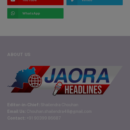
YouTube
Vimeo
WhatsApp
ABOUT US
Editor-in-Chief:
Shailendra Chouhan
Email Us:
Chouhan.shailendra48@gmail.com
Contact:
+91 90399 86687