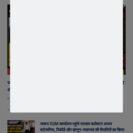
जावरा
जावरा की माइलस्टोन अकैडमी का शानदार प्रदर्शन, 2 छात्र NEET
और 2 छात्र JEE में चयनित
BY
EDITOR
AUGUST 7, 2026
– NEET में प्रिंस चंद्रावत और जयदीप प्रजापति, JEE में दीपू केवट व युग जोशी…
जावरा SDM कार्यालय पहुंचे रतलाम कलेक्टर अजय
कटेसरिया, रिकॉर्ड और कानून-व्यवस्था की तैयारियों का किया