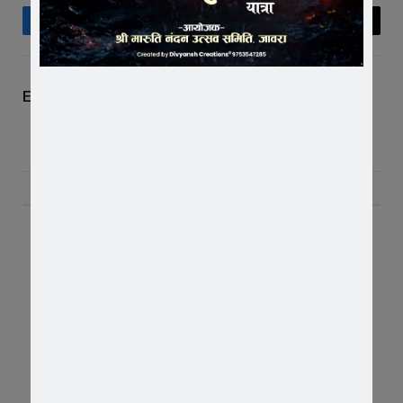
Facebook
Twitter
Pinterest
LinkedIn
Tumblr
Telegram
Email
Editor
RELATED
POSTS