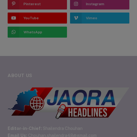
Pinterest
Instagram
YouTube
Vimeo
WhatsApp
ABOUT US
Editor-in-Chief:
Shailendra Chouhan
Email Us:
Chouhan.shailendra48@gmail.com