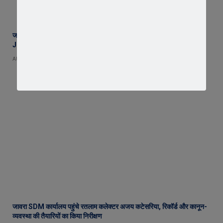
जावरा की माइलस्टोन अकैडमी का शानदार प्रदर्शन, 2 छात्र NEET और 2 छात्र
JEE में चयनित
AUGUST 7, 2026
जावरा SDM कार्यालय पहुंचे रतलाम कलेक्टर अजय कटेसरिया, रिकॉर्ड और कानून-
व्यवस्था की तैयारियों का किया निरीक्षण