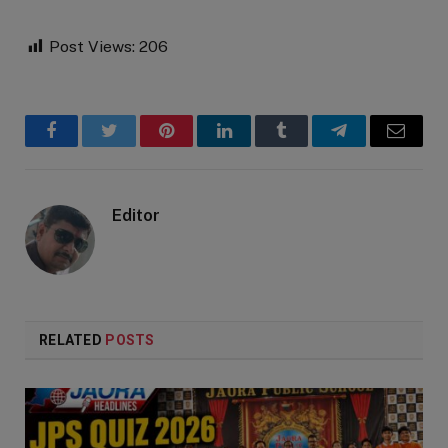
Post Views:
206
Facebook
Twitter
Pinterest
LinkedIn
Tumblr
Telegram
Email
Editor
RELATED
POSTS