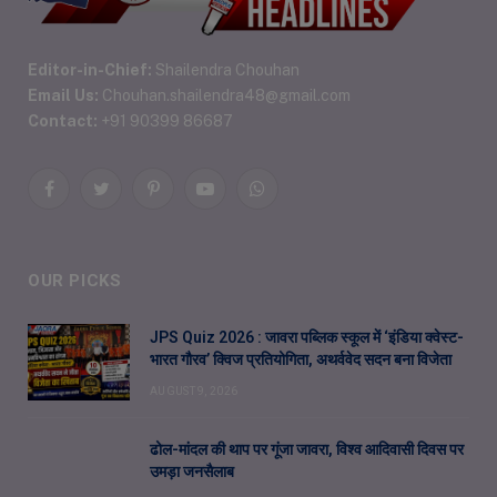
Editor-in-Chief:
Shailendra Chouhan
Email Us:
Chouhan.shailendra48@gmail.com
Contact:
+91 90399 86687
Facebook
Twitter
Pinterest
YouTube
WhatsApp
OUR PICKS
JPS Quiz 2026 : जावरा पब्लिक स्कूल में ‘इंडिया क्वेस्ट-
भारत गौरव’ क्विज प्रतियोगिता, अथर्ववेद सदन बना विजेता
AUGUST 9, 2026
ढोल-मांदल की थाप पर गूंजा जावरा, विश्व आदिवासी दिवस पर
उमड़ा जनसैलाब