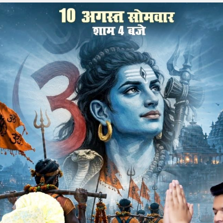
 की हुई पूर्णाहूति, महाआरती और महाप्रसादी का हुआ आयोजन
जुद
 सुजापुर पर अठारहवा ज्ञान गंगा महोत्सव के नवें दिन कथा की पूर्णाहूति
 हेमलता दीदी सरकार ने श्री राम वनवास की कथा, भरत मिलाप, माता सीता
लंका काण्ड और रावण मरण के साथ ही मर्यादा पुरुषोत्तम भगवान श्रीराम
था का सार भगवन्नाम कीर्तन बताया अगर स्नातनी अपनी शक्ति शोर्य कीर्ति
क व्यक्ति को 45 मिनट राम नाम जपना चाहिए, घर की आरती में परिवार सहित
 हो, विश्वकल्याण का कल्याण हो सत्य सनातन धर्म की जय हो यह जय घोष
स्कूल में भेजें, वर्तमान में बढ़ती हुई आत्म हत्याओं धर्मांतरण अपहरण
ंदिर जावरा शास्त्री नगर में होगी सभी को कथा में आने का निमंत्रण भी
क डॉ राजेन्द्र पाण्डेय भी अपने परिवार सहित उपस्थित रहे।