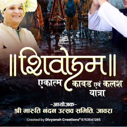
आशीष सत्यनारायण पाण्डेय, मनीष रमेशचन्द्र त्रिवेदी (पटवारी),
विधायक डॉ राजेन्द्र पाण्डेय, शश्ी रोशनलाल खण्डेलवाल, ओनोपसिंह
 भाजपा, राजकुमारसिंह राठौड़ आम्बा, दिनेश तिवारी सचिव ग्राम पंचायत
पांचाल ने किया। कथा के समापन अवसर पर महाप्रसादी का आयोजन रखा
पहुंचकर प्रसादी ग्रहण की।
k
Twitter
Pinterest
LinkedIn
Tumblr
Telegram
Email