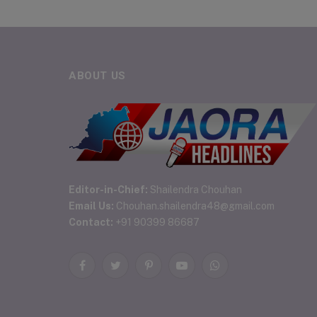
ABOUT US
Editor-in-Chief:
Shailendra Chouhan
Email Us:
Chouhan.shailendra48@gmail.com
Contact:
+91 90399 86687
Facebook
Twitter
Pinterest
YouTube
WhatsApp