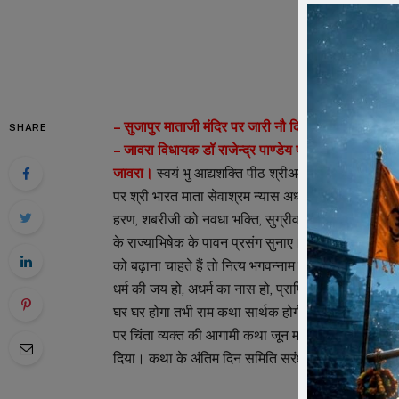
– सुजापुर माताजी मंदिर पर जारी नौ दिवसीय श्रीराम कथा
SHARE
– जावरा विधायक डॉ राजेन्द्र पाण्डेय परिवार सहित रहे मौ
जावरा।
स्वयं भु आद्यशक्ति पीठ श्रीअम्बेमाता मंदिर पहाड़ी
पर श्री भारत माता सेवाश्रम न्यास अध्यक्षा पूज्य साध्वी
हरण, शबरीजी को नवधा भक्ति, सुग्रीव मैत्री, सुंदरकांड, 
के राज्याभिषेक के पावन प्रसंग सुनाए। दीदी ने सम्पूर्ण क
को बढ़ाना चाहते हैं तो नित्य भगवन्नाम संकीर्तन प्रत्ये
धर्म की जय हो, अधर्म का नास हो, प्राणियों में सद्भावना
घर घर होगा तभी राम कथा सार्थक होगी। बच्चो को संस्कारवान 
पर चिंता व्यक्त की आगामी कथा जून माह में सांवरिया सेठ म
दिया। कथा के अंतिम दिन समिति सरंक्षक एवं जावरा विधाय