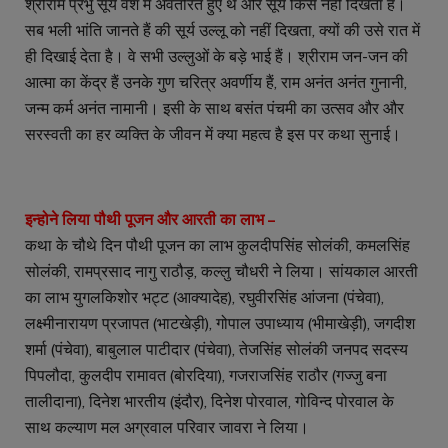
श्रीराम प्रभु सूर्य वंश में अवतरित हुए थे और सूर्य किसे नहीं दिखता हैं।
सब भली भांति जानते हैं की सूर्य उल्लू को नहीं दिखता, क्यों की उसे रात में
ही दिखाई देता है। वे सभी उल्लुओं के बड़े भाई हैं। श्रीराम जन-जन की
आत्मा का केंद्र हैं उनके गुण चरित्र अवर्णीय हैं, राम अनंत अनंत गुनानी,
जन्म कर्म अनंत नामानी। इसी के साथ बसंत पंचमी का उत्सव और और
सरस्वती का हर व्यक्ति के जीवन में क्या महत्व है इस पर कथा सुनाई।
इन्होने लिया पौथी पूजन और आरती का लाभ –
कथा के चौथे दिन पौथी पूजन का लाभ कुलदीपसिंह सोलंकी, कमलसिंह
सोलंकी, रामप्रसाद नागु राठौड़, कल्लु चौधरी ने लिया। सांयकाल आरती
का लाभ युगलकिशोर भट्ट (आक्यादेह), रघुवीरसिंह आंजना (पंचेवा),
लक्ष्मीनारायण प्रजापत (भाटखेड़ी), गोपाल उपाध्याय (भीमाखेड़ी), जगदीश
शर्मा (पंचेवा), बाबुलाल पाटीदार (पंचेवा), तेजसिंह सोलंकी जनपद सदस्य
पिपलौदा, कुलदीप रामावत (बोरदिया), गजराजसिंह राठौर (गज्जु बना
तालीदाना), दिनेश भारतीय (इंदौर), दिनेश पोरवाल, गोविन्द पोरवाल के
साथ कल्याण मल अग्रवाल परिवार जावरा ने लिया।