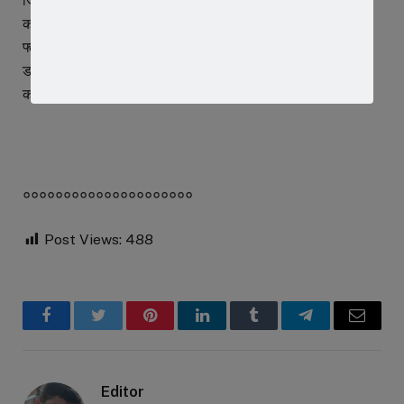
जिसमें उन्होने जावरा उज्जैन रोड़ चोड़ीकरण में जमीन हेतु अधिग्रहण न
करने तथा जो रोड़ बनी हैं उसे ही चौड़ा करने के साथ ही प्रस्तावित
फ्लायओवहर को नहीं बनाने की मांग की हैं। पत्र में सांसद गुप्ता ने सीएम
डॉ यादव से आग्रह किया हैं कि वे इस मामले में सहानुभूति पूर्वक विचार
कर आगे की कार्रवाई करें।
०००००००००००००००००००००
Post Views:
488
Facebook
Twitter
Pinterest
LinkedIn
Tumblr
Telegram
Email
Editor