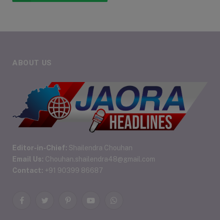
ABOUT US
Editor-in-Chief:
Shailendra Chouhan
Email Us:
Chouhan.shailendra48@gmail.com
Contact:
+91 90399 86687
Facebook
Twitter
Pinterest
YouTube
WhatsApp