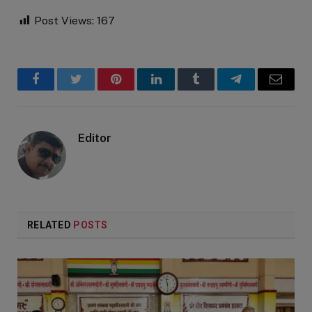
Post Views:
167
Facebook
Twitter
Pinterest
LinkedIn
Tumblr
Telegram
Email
Editor
RELATED
POSTS