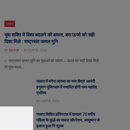
जावरा
युवा शक्ति में विश्व बदलने की क्षमता, बस ऊर्जा को सही
दिशा मिले : राष्ट्रसंत कमल मुनि
BY
EDITOR
AUGUST 8, 2026
– राष्ट्रसंत कमल मुनि का युवाओं को संदेश—ऊर्जा को सही दिशा मिले
तो युवा बदल…
जावरा में बनेगा आस्था का नया केंद्र! आनंदी
हनुमान मुक्तिधाम में स्थापित होगी भव्य महादेव
प्रतिमा
AUGUST 8, 2026
जावरा सिविल हॉस्पिटल में कमाल! 70 वर्षीय
महिला के कूल्हे का सफल ऑपरेशन, आयुष्मान से
इलाज हुआ नि:शुल्क