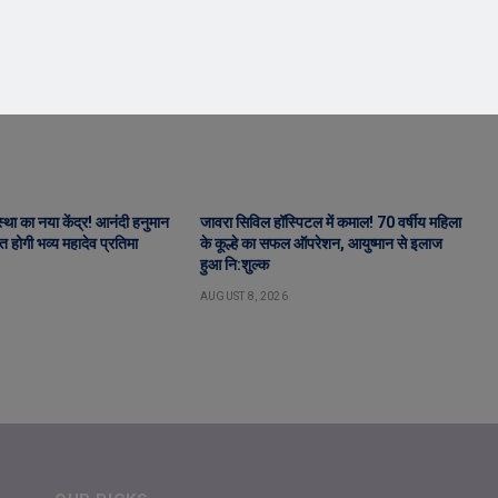
स्था का नया केंद्र! आनंदी हनुमान
जावरा सिविल हॉस्पिटल में कमाल! 70 वर्षीय महिला
पित होगी भव्य महादेव प्रतिमा
के कूल्हे का सफल ऑपरेशन, आयुष्मान से इलाज
हुआ नि:शुल्क
AUGUST 8, 2026