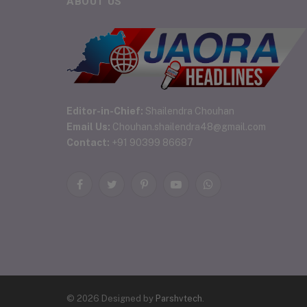
ABOUT US
Editor-in-Chief:
Shailendra Chouhan
Email Us:
Chouhan.shailendra48@gmail.com
Contact:
+91 90399 86687
Facebook
Twitter
Pinterest
YouTube
WhatsApp
© 2026 Designed by
Parshvtech
.