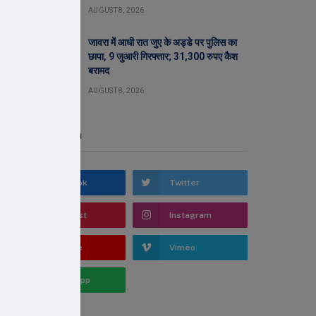
AUGUST 8, 2026
जावरा में आधी रात जुए के अड्डे पर पुलिस का
छापा, 9 जुआरी गिरफ्तार; 31,300 रुपए कैश
बरामद
AUGUST 8, 2026
Stay In Touch
Facebook
Twitter
Pinterest
Instagram
YouTube
Vimeo
WhatsApp