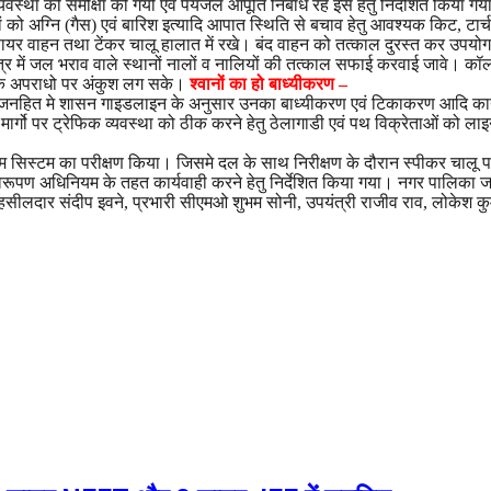
यवस्था की समीक्षा की गयी एवं पेयजल आपूर्ति निर्बाध रहे इस हेतु निर्देशित किया ग
को अग्नि (गैस) एवं बारिश इत्यादि आपात स्थिति से बचाव हेतु आवश्यक किट, टार्च, र
र वाहन तथा टेंकर चालू हालात में रखे। बंद वाहन को तत्काल दुरस्त कर उपयोग हेतु 
क्षेत्र में जल भराव वाले स्थानों नालों व नालियों की तत्काल सफाई करवाई जावे। क
 के अपराधो पर अंकुश लग सके।
श्वानों का हो बाध्यीकरण –
ए जनहित मे शासन गाइडलाइन के अनुसार उनका बाध्यीकरण एवं टिकाकरण आदि कार्यवाही
्य मार्गो पर ट्रेफिक व्यवस्था को ठीक करने हेतु ठेलागाडी एवं पथ विक्रेताओं को ल
स्टम सिस्टम का परीक्षण किया। जिसमे दल के साथ निरीक्षण के दौरान स्पीकर चालू पाये
ति विरूपण अधिनियम के तहत कार्यवाही करने हेतु निर्देशित किया गया। नगर पालिका ज
ं तहसीलदार संदीप इवने, प्रभारी सीएमओ शुभम सोनी, उपयंत्री राजीव राव, लोकेश क