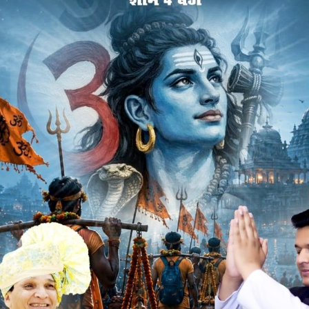
k
Twitter
Pinterest
LinkedIn
Tumblr
Telegram
Email