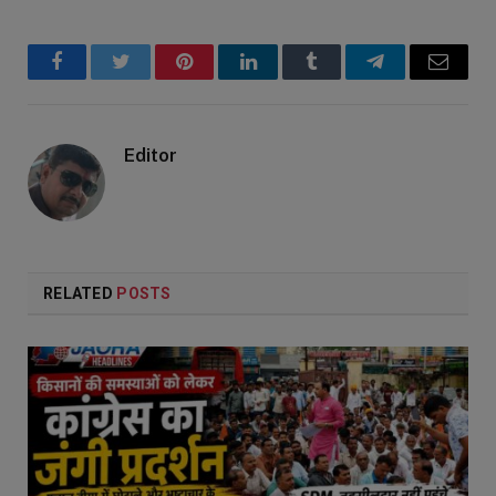
Facebook
Twitter
Pinterest
LinkedIn
Tumblr
Telegram
Email
Editor
RELATED
POSTS