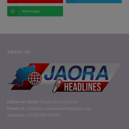
WhatsApp
ABOUT US
Editor-in-Chief:
Shailendra Chouhan
Email Us:
Chouhan.shailendra48@gmail.com
Contact:
+91 90399 86687