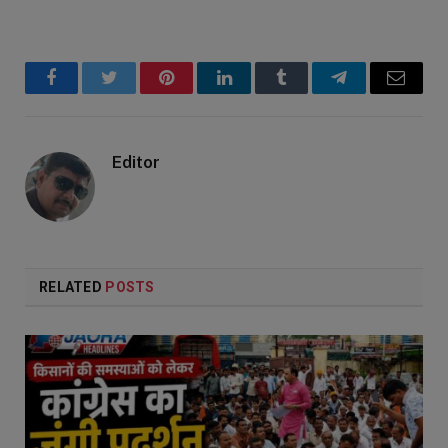
Facebook
Twitter
Pinterest
LinkedIn
Tumblr
Telegram
Email
Editor
RELATED
POSTS