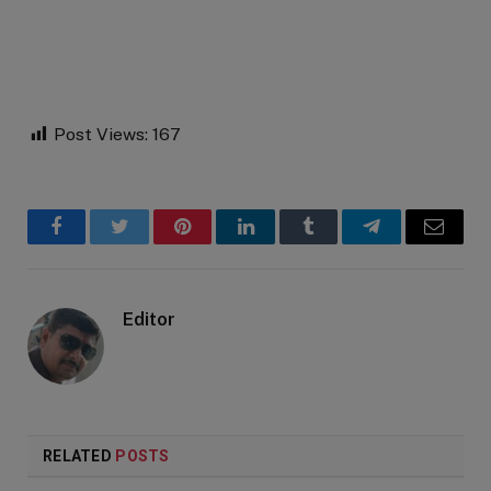
Post Views:
167
Facebook
Twitter
Pinterest
LinkedIn
Tumblr
Telegram
Email
Editor
RELATED
POSTS