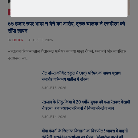
जावरा
65 हजार रुपए भाड़ा न देने का आरोप, ट्रक चालक ने एसडीएम को
सौंपा ज्ञापन
BY
EDITOR
AUGUST 5, 2026
– रतलाम की पन्नालाल शैतानमल फर्म पर बकाया भाड़ा रोकने, धमकाने और मानसिक
प्रताडऩा का…
सेंट पॉल्स कॉन्वेंट स्कूल में छात्र परिषद का शपथ ग्रहण
समारोह गरिमामय माहौल में संपन्न
AUGUST 5, 2026
रतलाम के सिंदूरकिया में 20 वर्षीय युवक की गला रेतकर बेरहमी
से हत्या; शव रखकर परिजनों ने किया फोरलेन जाम
AUGUST 4, 2026
बीमा कंपनी के खिलाफ किसानों का विस्फोट ! जावरा में वाहनों
की रैली, एसडीएम कार्यालय का घेराव, ‘घोड़ारोज मारने की