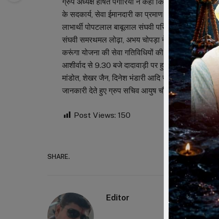
ग्रुप अध्यक्ष हर्षित पगारिया ने कहा कि नवकार ग्रुप की स
के सदकार्य, सेवा ईमानदारी का प्रमाण हैं, नवकार ग्रुप द
लाभार्थी पोपटलाल बाबूलाल संघवी परिवार मुंबई का आभार व
संघवी समरथमल लोढ़ा, अभय चोपड़ा ने भी सम्बोधित किया। 
करूंगा योजना की सेवा गतिविधियों की जानकारी प्रदान की 
आशीर्वाद से 9.30 बजे दादावाड़ी पर हुआ। इस दौरान वीरेन्द
मांडोत, शेखर जैन, दिनेश भंडारी आदि सदस्य मौजूद रहे। संचाल
जानकारी देते हुए ग्रुप सचिव आयुष चौरडिय़ा ने आभार मा
Post Views:
150
SHARE.
Faceboo
Editor