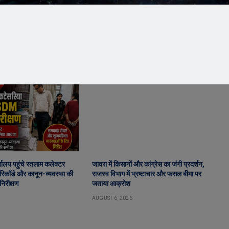
ालय पहुंचे रतलाम कलेक्टर
जावरा में किसानों और कांग्रेस का जंगी प्रदर्शन,
िकॉर्ड और कानून-व्यवस्था की
राजस्व विभाग में भ्रष्टाचार और फसल बीमा पर
निरीक्षण
जताया आक्रोश
AUGUST 6, 2026