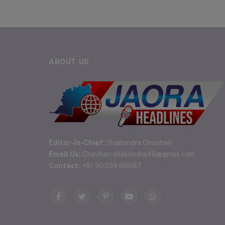
ABOUT US
Editor-in-Chief:
Shailendra Chouhan
Email Us:
Chouhan.shailendra48@gmail.com
Contact:
+91 90399 86687
Facebook
Twitter
Pinterest
YouTube
WhatsApp