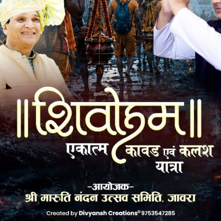
ेवा गतिविधियों पर दानदाताओ द्वारा जो विश्वास जताया जा रहा है, नवकार
ानदाताओं की अपेक्षाओं पर सदैव खरा उतरेगा। इस दौरान तीसरी गाड़ी के
्यक्त किया गया। प्रकाश बोहरा (इंदौर), समाजसेवी विनोद बरमेचा,
ग्रुप के संस्थापक अध्यक्ष संजय आंचलिया द्वारा नगर में चल रही
गईं। तीसरी गाड़ी का शुभारंभ आचार्य श्री के पावन सानिध्य और
्र खेमसरा, मनोज मेहता, प्रियंक धारीवाल, मोहित धम्मानी, राहुल
न पूर्व अध्यक्ष मनोज मेहता ने किया। योजना के बारे में संक्षिप्त
ना।
k
Twitter
Pinterest
LinkedIn
Tumblr
Telegram
Email