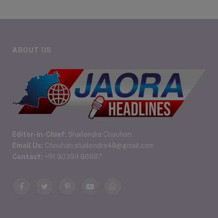
ABOUT US
Editor-in-Chief:
Shailendra Chouhan
Email Us:
Chouhan.shailendra48@gmail.com
Contact:
+91 90399 86687
Facebook
Twitter
Pinterest
YouTube
WhatsApp