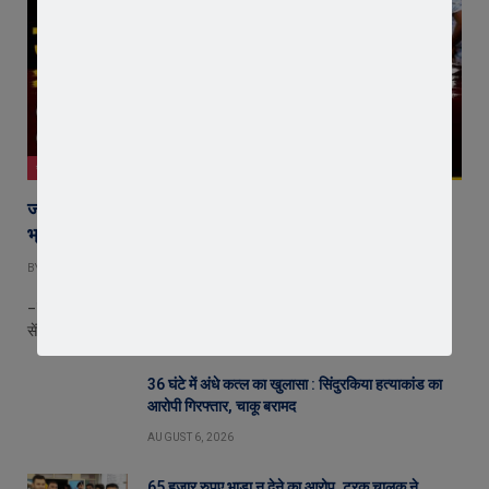
जावरा
जावरा में किसानों और कांग्रेस का जंगी प्रदर्शन, राजस्व विभाग में
भ्रष्टाचार और फसल बीमा पर जताया आक्रोश
BY
EDITOR
AUGUST 6, 2026
– फसल बीमा घोटाले, राजस्व विभाग में भ्रष्टाचार और अवैध वसूली के आरोपों पर
सेंकड़ो…
36 घंटे में अंधे कत्ल का खुलासा : सिंदुरकिया हत्याकांड का
आरोपी गिरफ्तार, चाकू बरामद
AUGUST 6, 2026
65 हजार रुपए भाड़ा न देने का आरोप, ट्रक चालक ने