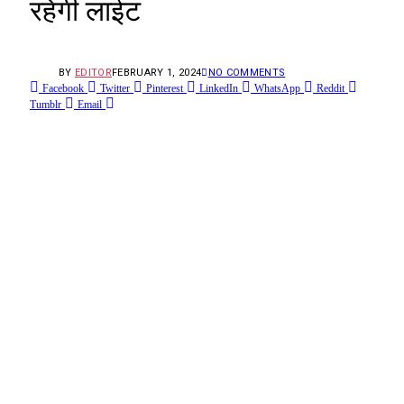
रहेगी लाईट
BY
EDITOR
FEBRUARY 1, 2024
NO COMMENTS
Facebook
Twitter
Pinterest
LinkedIn
WhatsApp
Reddit
Tumblr
Email