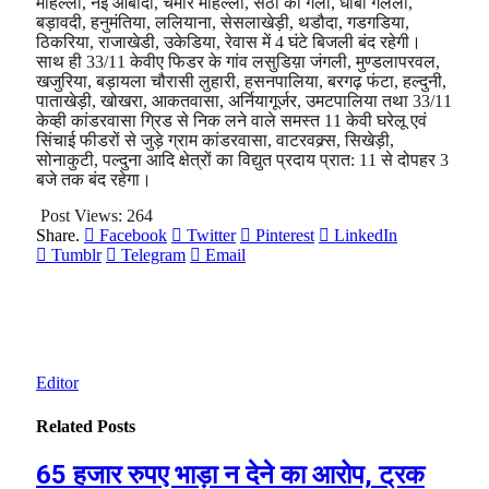
मोहल्ला, नई आबादी, चमार मोहल्ला, सेठो की गली, धोबी गलली,
बड़ावदी, हनुमंतिया, ललियाना, सेसलाखेड़ी, थडौदा, गडगडिया,
ठिकरिया, राजाखेडी, उकेडिया, रेवास में 4 घंटे बिजली बंद रहेगी।
साथ ही 33/11 केवीए फिडर के गांव लसुडिय़ा जंगली, मुण्डलापरवल,
खजुरिया, बड़ायला चौरासी लुहारी, हसनपालिया, बरगढ़ फंटा, हल्दुनी,
पाताखेड़ी, खोखरा, आकतवासा, अर्नियागूर्जर, उमटपालिया तथा 33/11
केव्ही कांडरवासा ग्रिड से निक लने वाले समस्त 11 केवी घरेलू एवं
सिंचाई फीडरों से जुड़े ग्राम कांडरवासा, वाटरवक्र्स, सिखेड़ी,
सोनाकुटी, पल्दुना आदि क्षेत्रों का विद्युत प्रदाय प्रात: 11 से दोपहर 3
बजे तक बंद रहेगा।
Post Views:
264
Share.
Facebook
Twitter
Pinterest
LinkedIn
Tumblr
Telegram
Email
Editor
Related
Posts
65 हजार रुपए भाड़ा न देने का आरोप, ट्रक