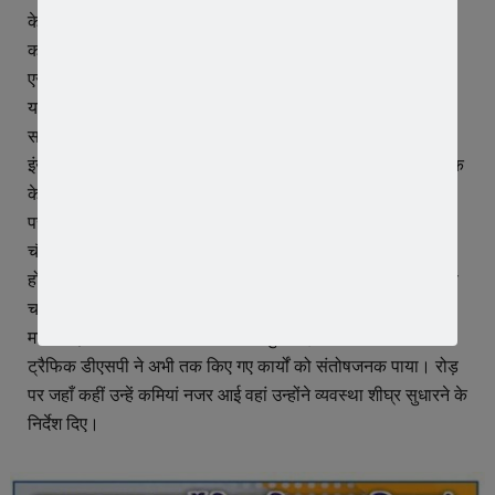
के कट पॉइंट की सुरक्षा व्यवस्था परखी। इस दौरान जेटीसीएल रोड
कम्पनी के अधिकारी, कर्मचारी भी मौजूद रहे।
एसपी अमित कुमार के मार्गदर्शन में शुक्रवार को अपरान्ह करीबन 3 बजे
यातायात डीएसपी अनिल कुमार राय, ट्रैफिक इंचार्ज सोनु वाजपेयी,
सहायक उप निरीक्षक सर्वेश द्विवेदी व रोड कम्पनी के जीएम मेघवाल,
इंजीनियर मुकेश भोयटे के साथ अन्य कर्मचारियों को लेकर फोरलेन सड़क
के बरगड़ फंटा से दुर्घटना सम्भावित क्षेत्र पर की गई सुरक्षा व्यवस्था
परखने निकले। इस दौरान उन्होंने लुहारी फंटा, रतलामी नाका, चौपाटी
चौराहा, चूरूवाला दाल मिल के सामने, भिमाखेड़ी फाटक चौराहा, जोयो
होटल तिराहा, अरनिया पिथा मंडी रोड, भैंसाना फंटा, रूप नगर कट, रिछा
चांदा कट, परवलिया, कलालिया फंटा, ढोढर कट से लेकर जिले
माननखेड़ा गांव के नजदीक तक मार्ग के सुरक्षा इंतजाम की जांच की।
ट्रैफिक डीएसपी ने अभी तक किए गए कार्यों को संतोषजनक पाया। रोड़
पर जहाँ कहीं उन्हें कमियां नजर आई वहां उन्होंने व्यवस्था शीघ्र सुधारने के
निर्देश दिए।