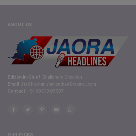
ABOUT US
Editor-in-Chief:
Shailendra Chouhan
Email Us:
Chouhan.shailendra48@gmail.com
Contact:
+91 90399 86687
Facebook
Twitter
Pinterest
YouTube
WhatsApp
OUR PICKS