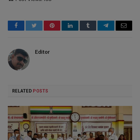
Facebook
Twitter
Pinterest
LinkedIn
Tumblr
Telegram
Email
Editor
RELATED
POSTS