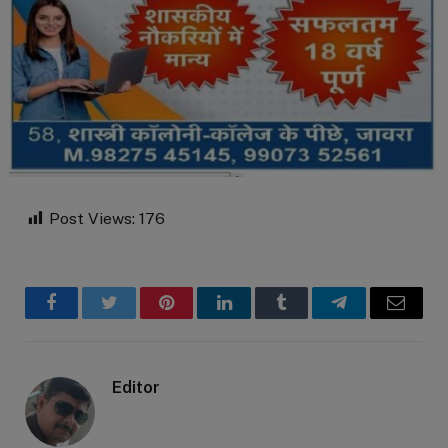
Post Views:
176
Facebook
Twitter
Pinterest
LinkedIn
Tumblr
Telegram
Email
Editor