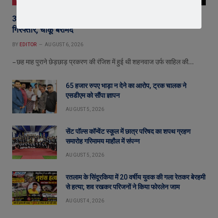
36 घंटे में अंधे कत्ल का खुलासा : सिंदुरकिया हत्याकांड का आरोपी
गिरफ्तार, चाकू बरामद
BY
EDITOR
AUGUST 6, 2026
– छह माह पुराने छेड़छाड़ प्रकरण की रंजिश में हुई थी शहनवाज उर्फ साहिल की…
65 हजार रुपए भाड़ा न देने का आरोप, ट्रक चालक ने
एसडीएम को सौंपा ज्ञापन
AUGUST 5, 2026
सेंट पॉल्स कॉन्वेंट स्कूल में छात्र परिषद का शपथ ग्रहण
समारोह गरिमामय माहौल में संपन्न
AUGUST 5, 2026
रतलाम के सिंदूरकिया में 20 वर्षीय युवक की गला रेतकर बेरहमी
से हत्या; शव रखकर परिजनों ने किया फोरलेन जाम
AUGUST 4, 2026