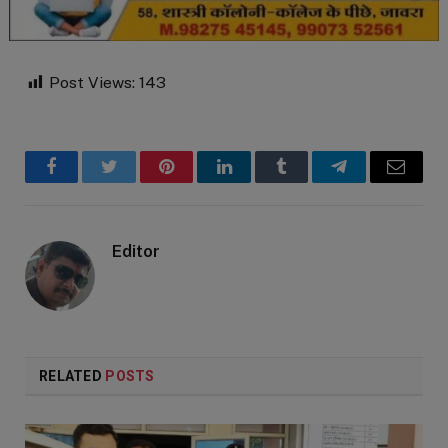
Post Views:
143
Facebook
Twitter
Pinterest
LinkedIn
Tumblr
Telegram
Email
Editor
RELATED
POSTS