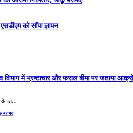
ांड का आरोपी गिरफ्तार, चाकू बरामद
एसडीएम को सौंपा ज्ञापन
जस्व विभाग में भ्रष्टाचार और फसल बीमा पर जताया आक्र
र सेंकड़ो…
कू बरामद