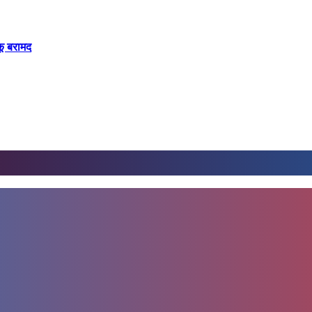
कू बरामद